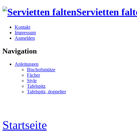
Servietten fal
Kontakt
Impressum
Anmelden
Navigation
Anleitungen
Bischofsmütze
Fächer
Style
Tafelspitz
Tafelspitz, doppelter
Startseite