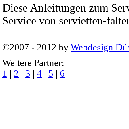
Diese Anleitungen zum Servi
Service von servietten-falte
©2007 - 2012 by
Webdesign Düs
Weitere Partner:
1
|
2
|
3
|
4
|
5
|
6